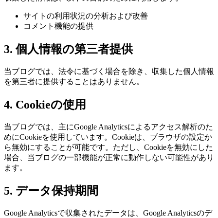
サイトの利用状況の分析および改善
コメント機能の提供
3. 個人情報の第三者提供
当ブログでは、法令に基づく場合を除き、収集した個人情報
を第三者に提供することはありません。
4. Cookieの使用
当ブログでは、主にGoogle Analyticsによるアクセス解析のた
めにCookieを使用しています。Cookieは、ブラウザの設定か
ら無効にすることが可能です。ただし、Cookieを無効にした
場合、当ブログの一部機能が正常に動作しない可能性があり
ます。
5. データ保持期間
Google Analyticsで収集されたデータは、Google Analyticsのデ