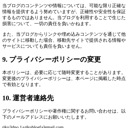
当ブログのコンテンツや情報については、可能な限り正確な
情報を提供するよう努めていますが、正確性や安全性を保証
するものではありません。当ブログを利用することで生じた
損害について、一切の責任を負いかねます。
また、当ブログからリンクや埋め込みコンテンツを通じて他
のサイトに移動した場合、移動先サイトで提供される情報や
サービスについても責任を負いません。
9. プライバシーポリシーの変更
本ポリシーは、必要に応じて随時変更することがあります。
変更後のプライバシーポリシーは、本ページに掲載した時点
で有効となります。
10. 運営者連絡先
プライバシーポリシーや著作権に関するお問い合わせは、以
下のメールアドレスにお願いいたします。
riku3dno.1+rikublog[a]gmail.com