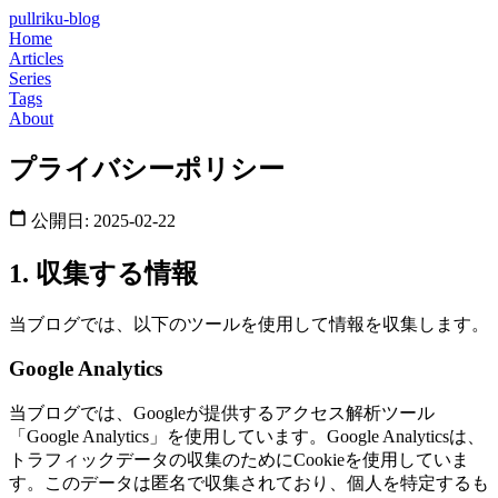
pullriku
-blog
Home
Articles
Series
Tags
About
プライバシーポリシー
公開日:
2025-02-22
1. 収集する情報
当ブログでは、以下のツールを使用して情報を収集します。
Google Analytics
当ブログでは、Googleが提供するアクセス解析ツール
「Google Analytics」を使用しています。Google Analyticsは、
トラフィックデータの収集のためにCookieを使用していま
す。このデータは匿名で収集されており、個人を特定するも