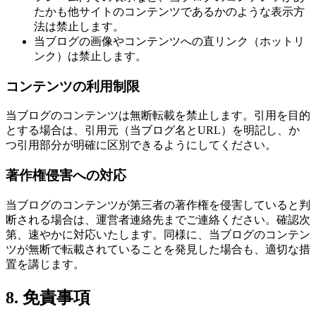
たかも他サイトのコンテンツであるかのような表示方
法は禁止します。
当ブログの画像やコンテンツへの直リンク（ホットリ
ンク）は禁止します。
コンテンツの利用制限
当ブログのコンテンツは無断転載を禁止します。引用を目的
とする場合は、引用元（当ブログ名とURL）を明記し、か
つ引用部分が明確に区別できるようにしてください。
著作権侵害への対応
当ブログのコンテンツが第三者の著作権を侵害していると判
断される場合は、運営者連絡先までご連絡ください。確認次
第、速やかに対応いたします。同様に、当ブログのコンテン
ツが無断で転載されていることを発見した場合も、適切な措
置を講じます。
8. 免責事項