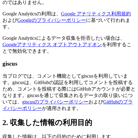
のではありません。
Google Analyticsの利用は、
Google アナリティクス利用規約
および
Googleのプライバシーポリシー
に基づいて行われま
す。
Google Analyticsによるデータ収集を拒否したい場合は、
Googleアナリティクス オプトアウトアドオン
を利用するこ
とで無効化できます。
giscus
当ブログでは、コメント機能としてgiscusを利用していま
す。giscusは、GitHubの認証を利用してコメントを投稿する
ため、コメントを投稿する際にはGitHubアカウントが必要と
なります。giscusを通じて収集されるデータの取り扱いにつ
いては、
giscusのプライバシーポリシー
および
GitHubのプラ
イバシーポリシー
が適用されます。
2. 収集した情報の利用目的
収集した情報は、以下の目的のために利用します。