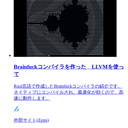
Brainfuckコンパイラを作った LLVMを使っ
て
Rust言語で作成したBrainfuckコンパイラの紹介です。
ネイティブにコンパイルされ、最適化が効くので、高
速に動作します。
外部サイト(Zenn)